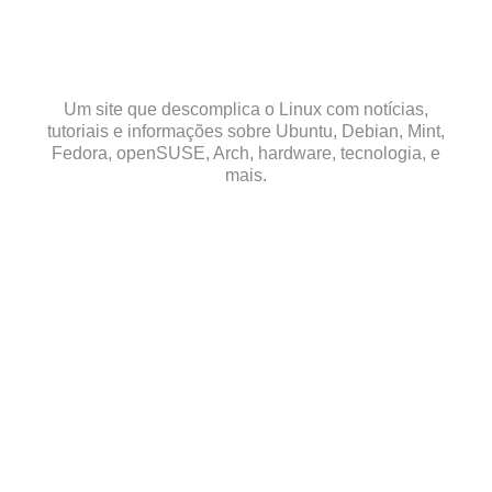
Skip
to
content
Um site que descomplica o Linux com notícias,
tutoriais e informações sobre Ubuntu, Debian, Mint,
Fedora, openSUSE, Arch, hardware, tecnologia, e
mais.