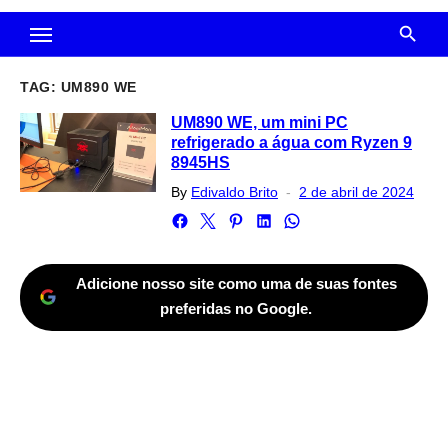
TAG:
UM890 WE
UM890 WE, um mini PC
refrigerado a água com Ryzen 9
8945HS
Posted
By
Edivaldo Brito
2 de abril de 2024
on
Adicione nosso site como uma de suas fontes
preferidas no Google.