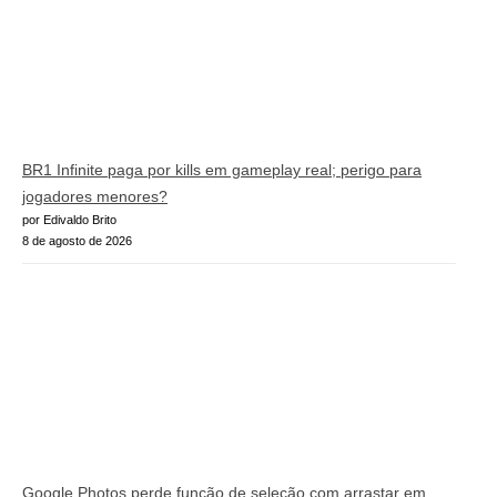
BR1 Infinite paga por kills em gameplay real; perigo para
jogadores menores?
por Edivaldo Brito
8 de agosto de 2026
Google Photos perde função de seleção com arrastar em