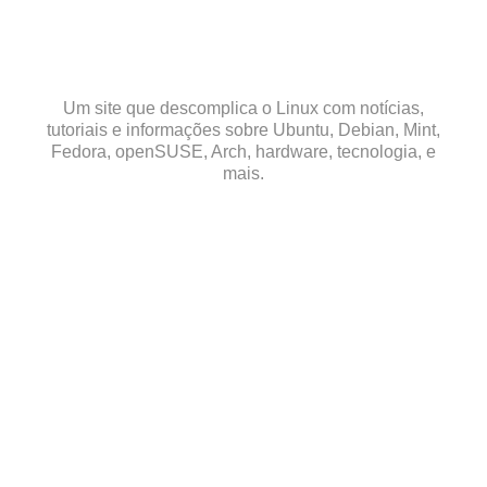
Skip
to
content
Um site que descomplica o Linux com notícias,
tutoriais e informações sobre Ubuntu, Debian, Mint,
Fedora, openSUSE, Arch, hardware, tecnologia, e
mais.