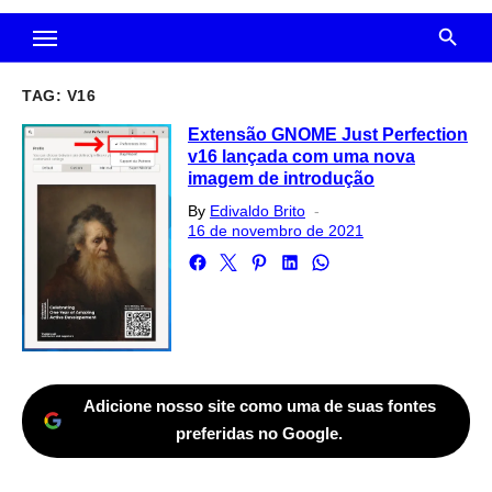
TAG:
V16
Extensão GNOME Just Perfection
v16 lançada com uma nova
imagem de introdução
Posted
By
Edivaldo Brito
on
16 de novembro de 2021
Adicione nosso site como uma de suas fontes
preferidas no Google.