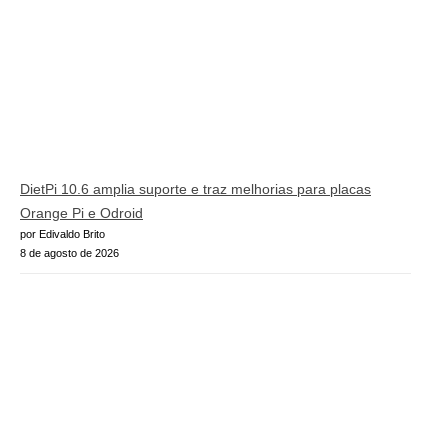
DietPi 10.6 amplia suporte e traz melhorias para placas
Orange Pi e Odroid
por Edivaldo Brito
8 de agosto de 2026