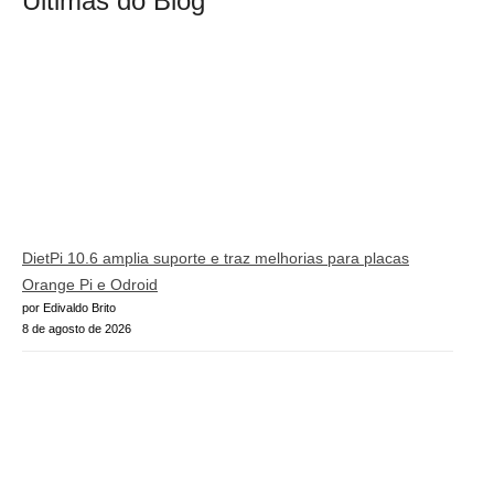
Últimas do Blog
DietPi 10.6 amplia suporte e traz melhorias para placas
Orange Pi e Odroid
por Edivaldo Brito
8 de agosto de 2026