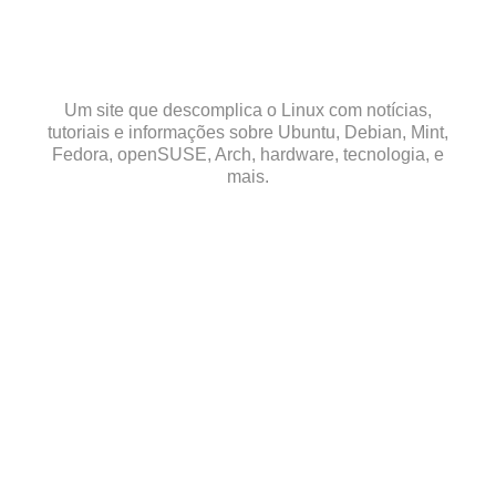
Skip
to
content
Um site que descomplica o Linux com notícias,
tutoriais e informações sobre Ubuntu, Debian, Mint,
Fedora, openSUSE, Arch, hardware, tecnologia, e
mais.