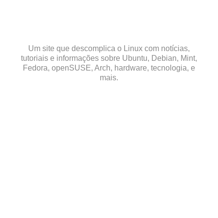
Skip
to
content
Um site que descomplica o Linux com notícias,
tutoriais e informações sobre Ubuntu, Debian, Mint,
Fedora, openSUSE, Arch, hardware, tecnologia, e
mais.