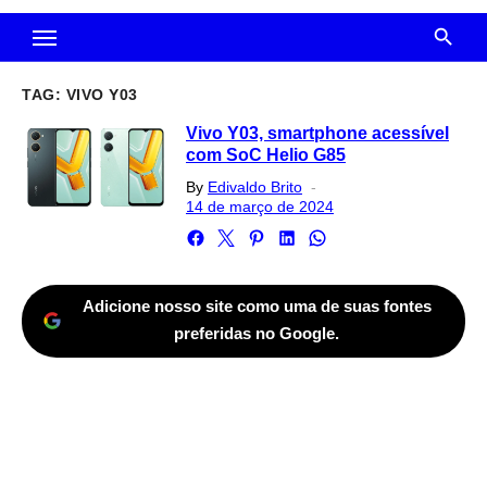
TAG:
VIVO Y03
Vivo Y03, smartphone acessível
com SoC Helio G85
Posted
By
Edivaldo Brito
on
14 de março de 2024
Adicione nosso site como uma de suas fontes
preferidas no Google.