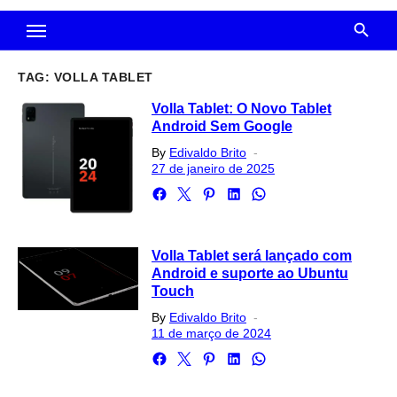
TAG:
VOLLA TABLET
Volla Tablet: O Novo Tablet
Android Sem Google
Posted
By
Edivaldo Brito
on
27 de janeiro de 2025
Volla Tablet será lançado com
Android e suporte ao Ubuntu
Touch
Posted
By
Edivaldo Brito
on
11 de março de 2024