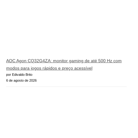
AOC Agon CQ32G4ZA: monitor gaming de até 500 Hz com
modos para jogos rápidos e preço acessível
por Edivaldo Brito
6 de agosto de 2026