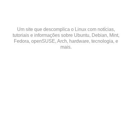
Skip
to
content
Um site que descomplica o Linux com notícias,
tutoriais e informações sobre Ubuntu, Debian, Mint,
Fedora, openSUSE, Arch, hardware, tecnologia, e
mais.