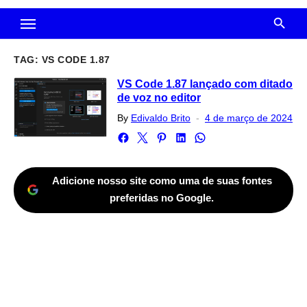
TAG:
VS CODE 1.87
VS Code 1.87 lançado com ditado
de voz no editor
Posted
By
Edivaldo Brito
4 de março de 2024
on
Adicione nosso site como uma de suas fontes
preferidas no Google.