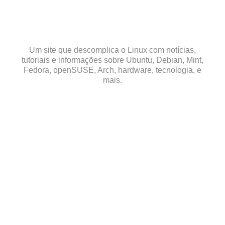
Skip
to
content
Um site que descomplica o Linux com notícias,
tutoriais e informações sobre Ubuntu, Debian, Mint,
Fedora, openSUSE, Arch, hardware, tecnologia, e
mais.