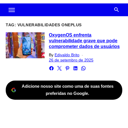
TAG:
VULNERABILIDADES ONEPLUS
OxygenOS enfrenta
vulnerabilidade grave que pode
comprometer dados de usuários
Posted
By
Edivaldo Brito
on
26 de setembro de 2025
Adicione nosso site como uma de suas fontes
preferidas no Google.