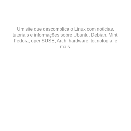
Skip
to
content
Um site que descomplica o Linux com notícias,
tutoriais e informações sobre Ubuntu, Debian, Mint,
Fedora, openSUSE, Arch, hardware, tecnologia, e
mais.