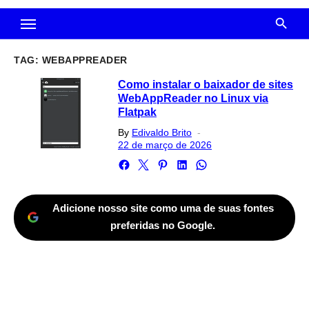
TAG:
WEBAPPREADER
Como instalar o baixador de sites
WebAppReader no Linux via
Flatpak
Posted
By
Edivaldo Brito
on
22 de março de 2026
Adicione nosso site como uma de suas fontes
preferidas no Google.