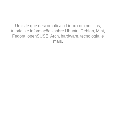
Skip
to
content
Um site que descomplica o Linux com notícias,
tutoriais e informações sobre Ubuntu, Debian, Mint,
Fedora, openSUSE, Arch, hardware, tecnologia, e
mais.