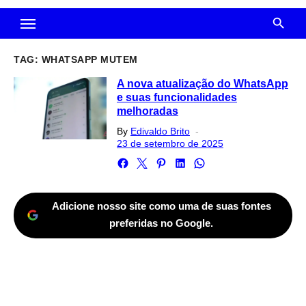
TAG:
WHATSAPP MUTEM
A nova atualização do WhatsApp
e suas funcionalidades
melhoradas
Posted
By
Edivaldo Brito
on
23 de setembro de 2025
Adicione nosso site como uma de suas fontes
preferidas no Google.