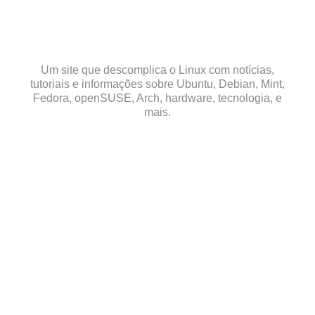
Skip
to
content
Um site que descomplica o Linux com notícias,
tutoriais e informações sobre Ubuntu, Debian, Mint,
Fedora, openSUSE, Arch, hardware, tecnologia, e
mais.