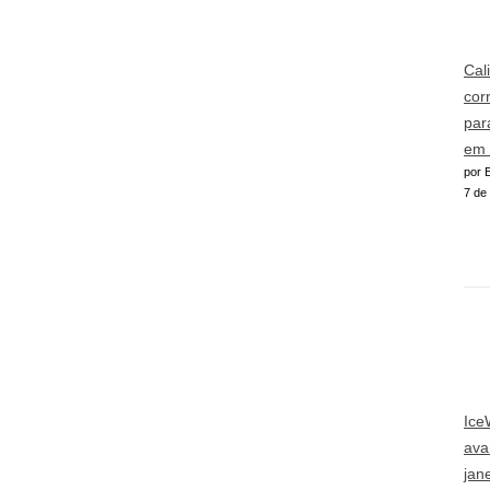
Cal
cor
par
em 
por E
7 de
Ice
ava
jan