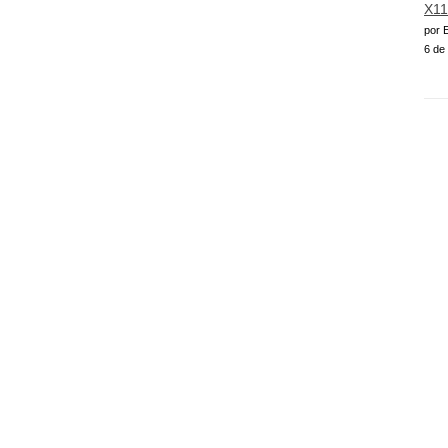
X11
por E
6 de