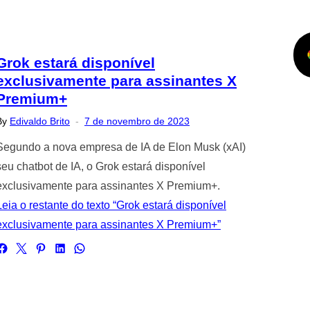
Grok estará disponível
exclusivamente para assinantes X
Premium+
Posted
By
Edivaldo Brito
7 de novembro de 2023
on
Segundo a nova empresa de IA de Elon Musk (xAI)
seu chatbot de IA, o Grok estará disponível
exclusivamente para assinantes X Premium+.
Leia o restante do texto “Grok estará disponível
exclusivamente para assinantes X Premium+”