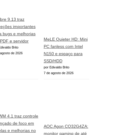
ibre 9.13 traz
reções importantes
a bugs e melhorias
MeLE Quieter HD: Mini
PDF e servidor
PC fanless com Intel
divaldo Brito
 agosto de 2026
N150 e espaço para
SSD/HDD
por Edivaldo Brito
7 de agosto de 2026
WM 4.1 traz controle
nçado de foco em
AOC Agon CQ32G4ZA:
elas e melhorias no
monitor gaming de até