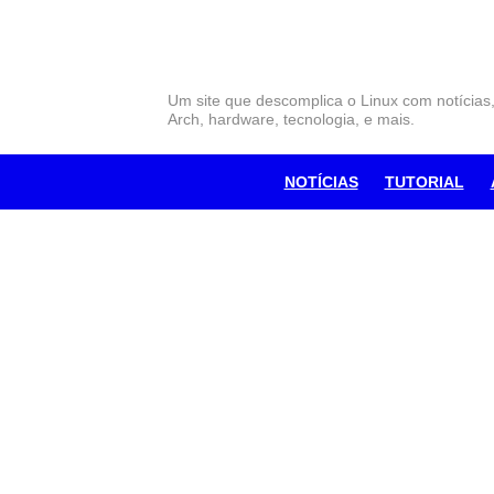
Skip
to
content
Um site que descomplica o Linux com notícias
Arch, hardware, tecnologia, e mais.
NOTÍCIAS
TUTORIAL