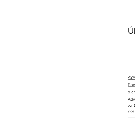
Ú
AY
Poc
o c
Adv
por E
7 de