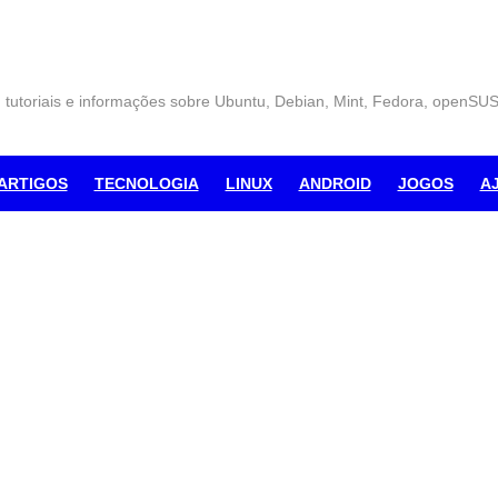
, tutoriais e informações sobre Ubuntu, Debian, Mint, Fedora, openSU
ARTIGOS
TECNOLOGIA
LINUX
ANDROID
JOGOS
A