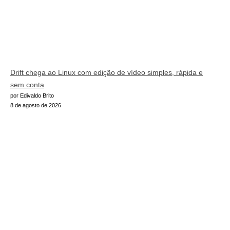
Drift chega ao Linux com edição de vídeo simples, rápida e
sem conta
por Edivaldo Brito
8 de agosto de 2026