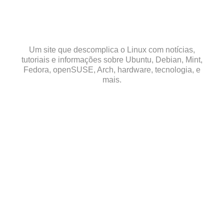
Skip
to
content
Um site que descomplica o Linux com notícias,
tutoriais e informações sobre Ubuntu, Debian, Mint,
Fedora, openSUSE, Arch, hardware, tecnologia, e
mais.