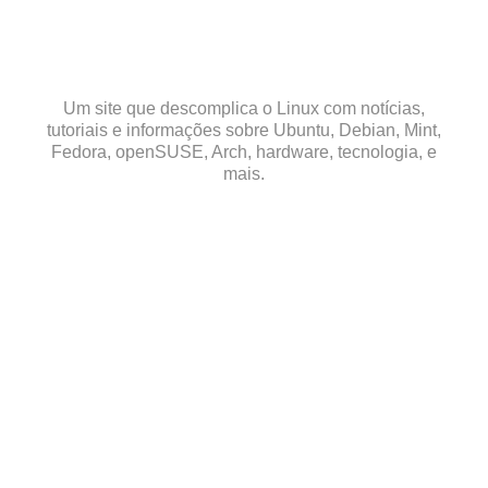
Skip
to
content
Um site que descomplica o Linux com notícias,
tutoriais e informações sobre Ubuntu, Debian, Mint,
Fedora, openSUSE, Arch, hardware, tecnologia, e
mais.