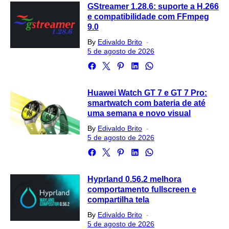
GStreamer 1.28.6: suporte a H.266
e compatibilidade com FFmpeg
9.0
Posted
By
Edivaldo Brito
on
5 de agosto de 2026
Huawei Watch GT 7 e GT 7 Pro:
smartwatch com bateria de até
uma semana e novo visual
Posted
By
Edivaldo Brito
on
5 de agosto de 2026
Hyprland 0.56.2 melhora
comportamento fullscreen e
compartilha tela
Posted
By
Edivaldo Brito
on
5 de agosto de 2026