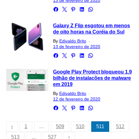
on
13 de fevereiro de 2020
Galaxy Z Flip esgotou em menos
de oito horas na Coréia do Sul
Posted
By
Edivaldo Brito
on
13 de fevereiro de 2020
Google Play Protect bloqueou 1.9
bilhão de instalações de malware
em 2019
Posted
By
Edivaldo Brito
on
12 de fevereiro de 2020
Paginação
‹
1
…
509
510
511
512
de
513
…
527
‹