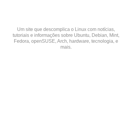
Skip
to
content
Um site que descomplica o Linux com notícias,
tutoriais e informações sobre Ubuntu, Debian, Mint,
Fedora, openSUSE, Arch, hardware, tecnologia, e
mais.