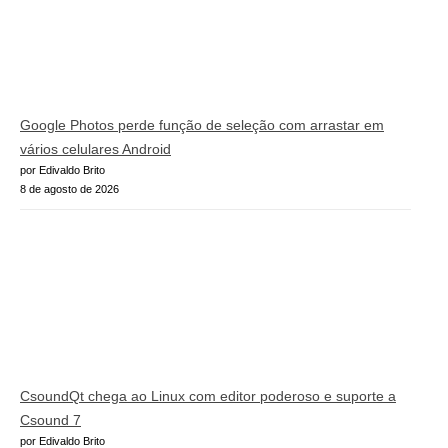
Google Photos perde função de seleção com arrastar em
vários celulares Android
por Edivaldo Brito
8 de agosto de 2026
CsoundQt chega ao Linux com editor poderoso e suporte a
Csound 7
por Edivaldo Brito