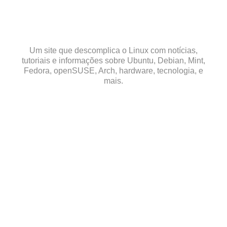
Skip
to
content
Um site que descomplica o Linux com notícias,
tutoriais e informações sobre Ubuntu, Debian, Mint,
Fedora, openSUSE, Arch, hardware, tecnologia, e
mais.