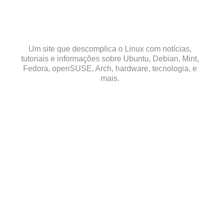
Skip
to
content
Um site que descomplica o Linux com notícias,
tutoriais e informações sobre Ubuntu, Debian, Mint,
Fedora, openSUSE, Arch, hardware, tecnologia, e
mais.