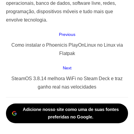
operacionais, banco de dados, software livre, redes,
programação, dispositivos móveis e tudo mais que
envolve tecnologia.
Navegação
Previous
de
Previous
Como instalar o Phoenicis PlayOnLinux no Linux via
Post
post:
Flatpak
Next
Next
SteamOS 3.8.14 melhora WiFi no Steam Deck e traz
post:
ganho real nas velocidades
Adicione nosso site como uma de suas fontes
preferidas no Google.