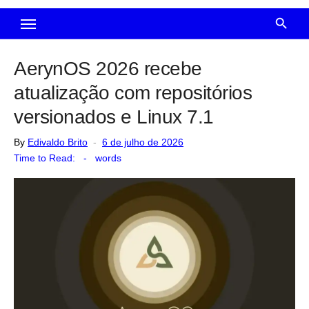
AerynOS 2026 recebe
atualização com repositórios
versionados e Linux 7.1
Posted
By
Edivaldo Brito
6 de julho de 2026
on
Time to Read:
-
words