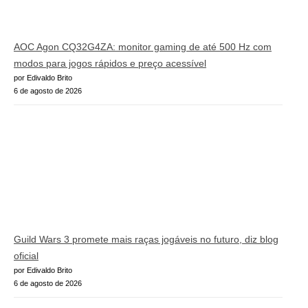
AOC Agon CQ32G4ZA: monitor gaming de até 500 Hz com
modos para jogos rápidos e preço acessível
por Edivaldo Brito
6 de agosto de 2026
Guild Wars 3 promete mais raças jogáveis no futuro, diz blog
oficial
por Edivaldo Brito
6 de agosto de 2026