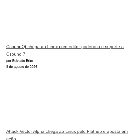
CsoundQt chega ao Linux com editor poderoso e suporte a
Csound 7
por Edivaldo Brito
8 de agosto de 2026
Attack Vector Alpha chega ao Linux pelo Flathub e aposta em
ação