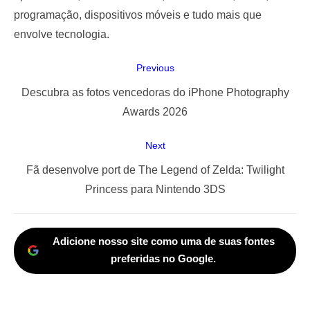
programação, dispositivos móveis e tudo mais que
envolve tecnologia.
Navegação
Previous
de
Previous
Descubra as fotos vencedoras do iPhone Photography
Post
post:
Awards 2026
Next
Next
Fã desenvolve port de The Legend of Zelda: Twilight
post:
Princess para Nintendo 3DS
Adicione nosso site como uma de suas fontes
preferidas no Google.