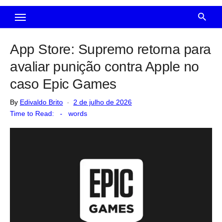
App Store: Supremo retorna para
avaliar punição contra Apple no
caso Epic Games
Posted
By
Edivaldo Brito
2 de julho de 2026
on
Time to Read:
-
words