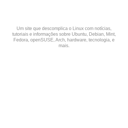
Skip
to
content
Um site que descomplica o Linux com notícias,
tutoriais e informações sobre Ubuntu, Debian, Mint,
Fedora, openSUSE, Arch, hardware, tecnologia, e
mais.