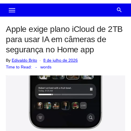
Apple exige plano iCloud de 2TB
para usar IA em câmeras de
segurança no Home app
Posted
By
Edivaldo Brito
8 de julho de 2026
on
Time to Read:
-
words