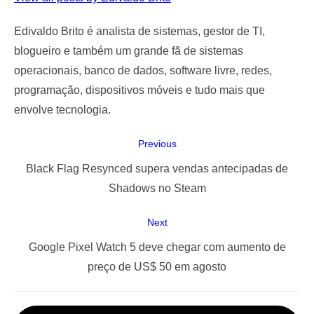
Edivaldo Brito é analista de sistemas, gestor de TI,
blogueiro e também um grande fã de sistemas
operacionais, banco de dados, software livre, redes,
programação, dispositivos móveis e tudo mais que
envolve tecnologia.
Navegação
Previous
de
Previous
Black Flag Resynced supera vendas antecipadas de
Post
post:
Shadows no Steam
Next
Next
Google Pixel Watch 5 deve chegar com aumento de
post:
preço de US$ 50 em agosto