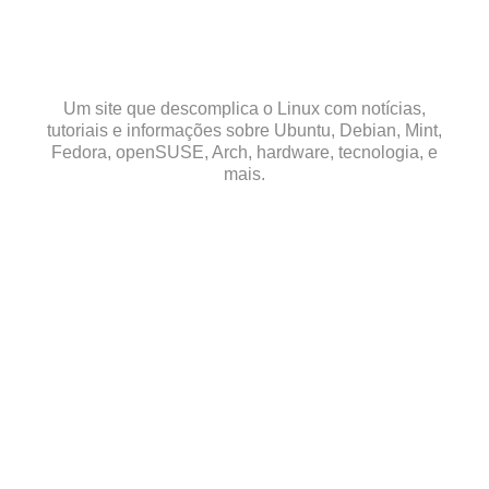
Skip
to
content
Um site que descomplica o Linux com notícias,
tutoriais e informações sobre Ubuntu, Debian, Mint,
Fedora, openSUSE, Arch, hardware, tecnologia, e
mais.