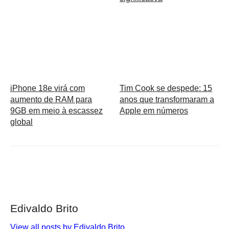
iPhone 18e virá com
Tim Cook se despede: 15
aumento de RAM para
anos que transformaram a
9GB em meio à escassez
Apple em números
global
Edivaldo Brito
View all posts by Edivaldo Brito