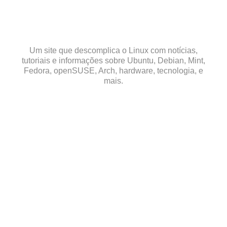
Skip
to
content
Um site que descomplica o Linux com notícias,
tutoriais e informações sobre Ubuntu, Debian, Mint,
Fedora, openSUSE, Arch, hardware, tecnologia, e
mais.