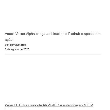
Attack Vector Alpha chega ao Linux pelo Flathub e aposta em
ação
por Edivaldo Brito
8 de agosto de 2026
Wine 11.15 traz suporte ARM64EC e autenticação NTLM