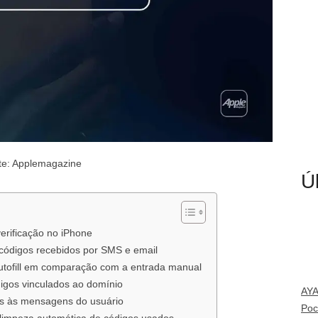
te: Applemagazine
Ú
verificação no iPhone
 códigos recebidos por SMS e email
utofill em comparação com a entrada manual
digos vinculados ao domínio
AY
ps às mensagens do usuário
Poc