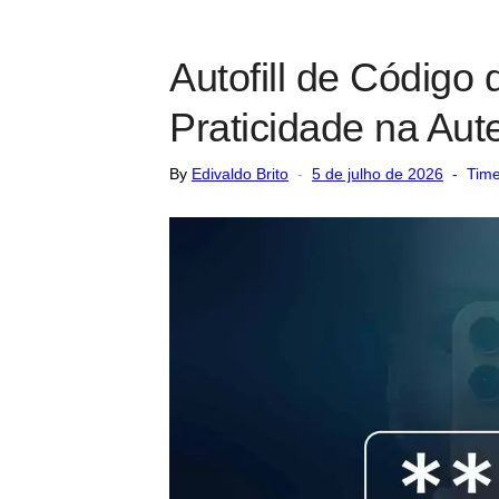
Autofill de Código
Praticidade na Aut
Posted
By
Edivaldo Brito
5 de julho de 2026
Time
on