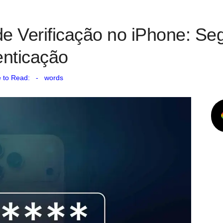
 de Verificação no iPhone: Se
enticação
 to Read:
-
words