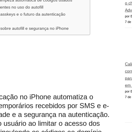
a limpeza automática de códigos usados
o c
entes no uso do autofill
Adv
 passkeys e o futuro da autenticação
por E
7 de
sobre autofill e segurança no iPhone
Cal
cor
par
em 
por E
ficação no iPhone automatiza o
7 de
emporários recebidos por SMS e e-
ade e a segurança na autenticação.
o usuário ao limitar o acesso dos