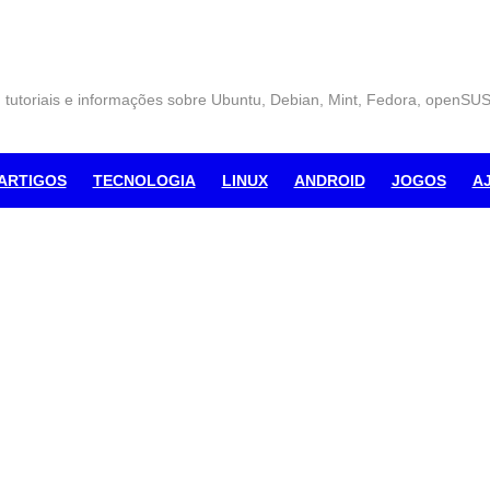
, tutoriais e informações sobre Ubuntu, Debian, Mint, Fedora, openSU
ARTIGOS
TECNOLOGIA
LINUX
ANDROID
JOGOS
A