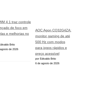
WM 4.1 traz controle
nçado de foco em
AOC Agon CQ32G4ZA:
elas e melhorias no
monitor gaming de até
500 Hz com modos
divaldo Brito
para jogos rápidos e
 agosto de 2026
preço acessível
por Edivaldo Brito
6 de agosto de 2026