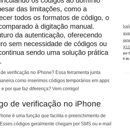
vinculando os códigos ao domínio
Apesar das limitações, como a
ecer todos os formatos de código, o
s comparado à digitação manual.
Ice
ava
uro da autenticação, oferecendo
jan
ro sem necessidade de códigos ou
X11
 continua sendo uma solução prática
por E
6 de
.
de verificação no iPhone? Essa ferramenta junta
 maneira como inserimos códigos temporários em apps
a e por que faz diferença? Vem comigo!
igo de verificação no iPhone
hone é uma função que facilita o preenchimento de
. Esses códigos geralmente chegam por SMS ou e-mail