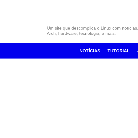
Skip
to
content
Um site que descomplica o Linux com notícias
Arch, hardware, tecnologia, e mais.
NOTÍCIAS
TUTORIAL