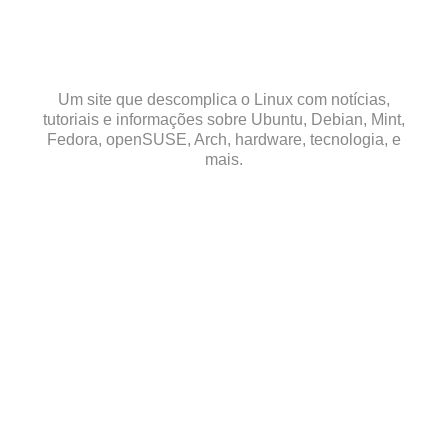
Skip
to
content
Um site que descomplica o Linux com notícias,
tutoriais e informações sobre Ubuntu, Debian, Mint,
Fedora, openSUSE, Arch, hardware, tecnologia, e
mais.