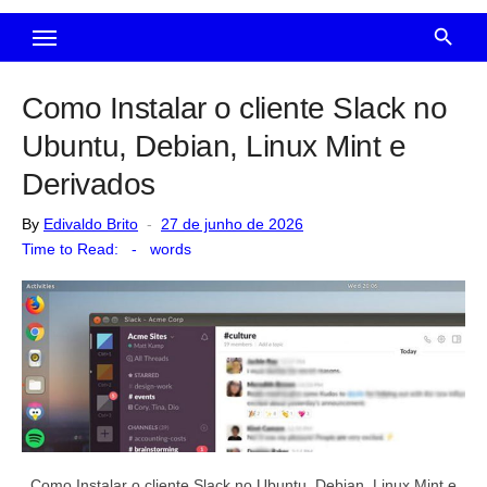
Como Instalar o cliente Slack no
Ubuntu, Debian, Linux Mint e
Derivados
Posted
By
Edivaldo Brito
27 de junho de 2026
on
Time to Read:
-
words
Como Instalar o cliente Slack no Ubuntu, Debian, Linux Mint e