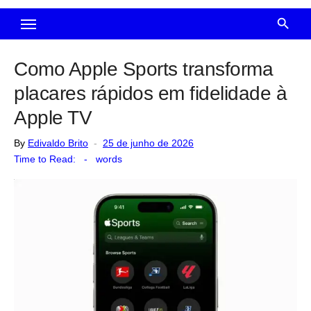
Como Apple Sports transforma
placares rápidos em fidelidade à
Apple TV
Posted
By
Edivaldo Brito
25 de junho de 2026
on
Time to Read:
-
words