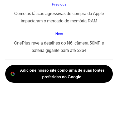
Navegação
Previous
de
Previous
Como as táticas agressivas de compra da Apple
Post
post:
impactaram o mercado de memória RAM
Next
Next
OnePlus revela detalhes do N6: câmera 50MP e
post:
bateria gigante para até $264
Adicione nosso site como uma de suas fontes
preferidas no Google.