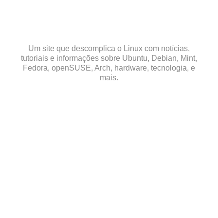
Skip
to
content
Um site que descomplica o Linux com notícias,
tutoriais e informações sobre Ubuntu, Debian, Mint,
Fedora, openSUSE, Arch, hardware, tecnologia, e
mais.