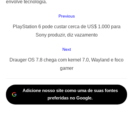
envolve tecnologia.
Navegação
Previous
de
Previous
PlayStation 6 pode custar cerca de US$ 1.000 para
Post
post:
Sony produzir, diz vazamento
Next
Next
Drauger OS 7.8 chega com kernel 7.0, Wayland e foco
post:
gamer
Adicione nosso site como uma de suas fontes
preferidas no Google.