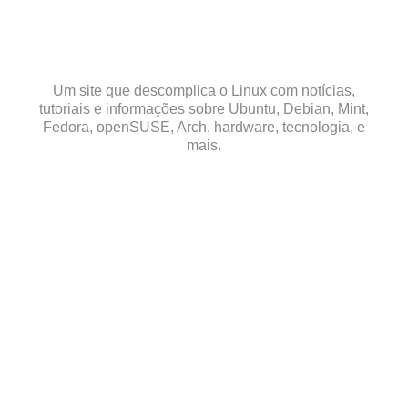
Skip
to
content
Um site que descomplica o Linux com notícias,
tutoriais e informações sobre Ubuntu, Debian, Mint,
Fedora, openSUSE, Arch, hardware, tecnologia, e
mais.