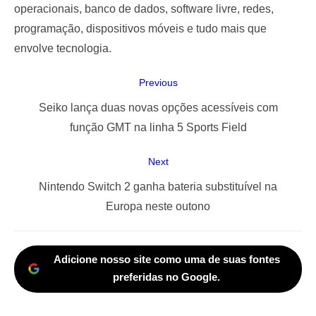
operacionais, banco de dados, software livre, redes,
programação, dispositivos móveis e tudo mais que
envolve tecnologia.
Navegação
Previous
de
Previous
Seiko lança duas novas opções acessíveis com
Post
post:
função GMT na linha 5 Sports Field
Next
Next
Nintendo Switch 2 ganha bateria substituível na
post:
Europa neste outono
Adicione nosso site como uma de suas fontes
preferidas no Google.