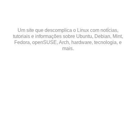
Skip
to
content
Um site que descomplica o Linux com notícias,
tutoriais e informações sobre Ubuntu, Debian, Mint,
Fedora, openSUSE, Arch, hardware, tecnologia, e
mais.