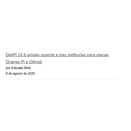
DietPi 10.6 amplia suporte e traz melhorias para placas
Orange Pi e Odroid
por Edivaldo Brito
8 de agosto de 2026