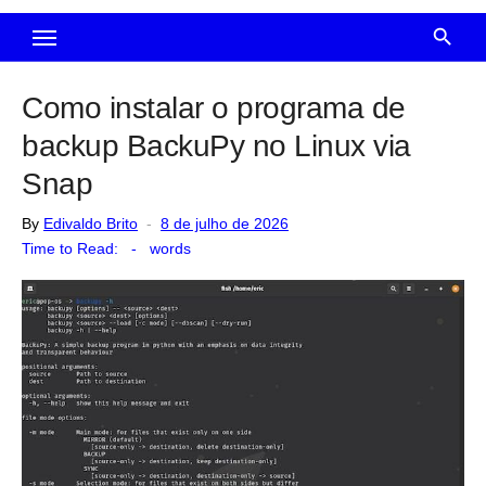
Como instalar o programa de
backup BackuPy no Linux via
Snap
Posted
By
Edivaldo Brito
8 de julho de 2026
on
Time to Read:
-
words