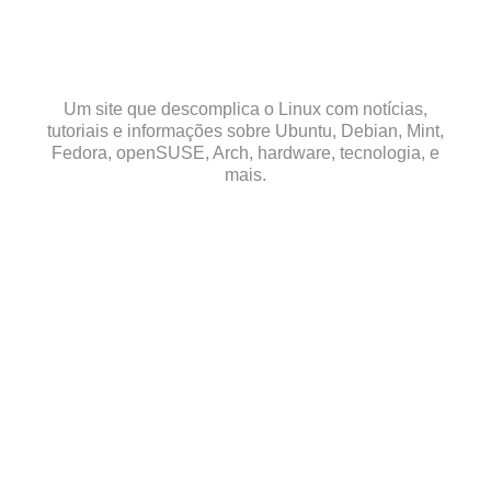
Skip
to
content
Um site que descomplica o Linux com notícias,
tutoriais e informações sobre Ubuntu, Debian, Mint,
Fedora, openSUSE, Arch, hardware, tecnologia, e
mais.