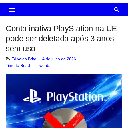
Conta inativa PlayStation na UE
pode ser deletada após 3 anos
sem uso
Posted
By
Edivaldo Brito
4 de julho de 2026
on
Time to Read:
-
words