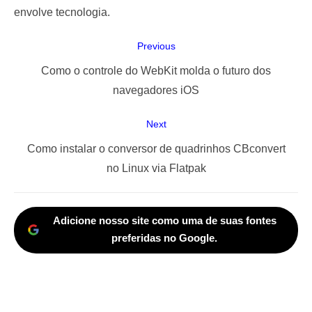
envolve tecnologia.
Navegação
Previous
de
Previous
Como o controle do WebKit molda o futuro dos
Post
post:
navegadores iOS
Next
Next
Como instalar o conversor de quadrinhos CBconvert
post:
no Linux via Flatpak
Adicione nosso site como uma de suas fontes
preferidas no Google.