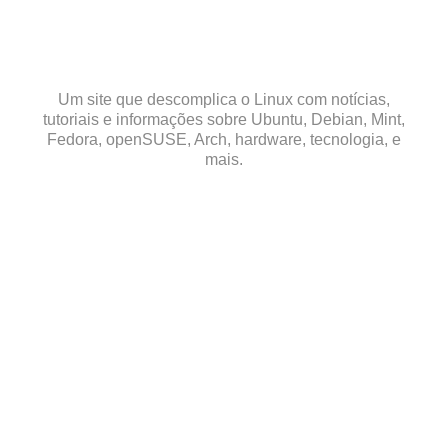
Skip
to
content
Um site que descomplica o Linux com notícias,
tutoriais e informações sobre Ubuntu, Debian, Mint,
Fedora, openSUSE, Arch, hardware, tecnologia, e
mais.