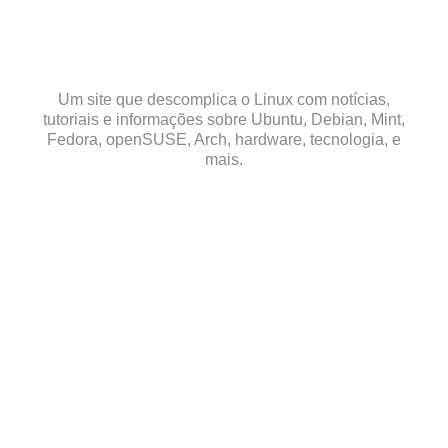
Skip
to
content
Um site que descomplica o Linux com notícias,
tutoriais e informações sobre Ubuntu, Debian, Mint,
Fedora, openSUSE, Arch, hardware, tecnologia, e
mais.