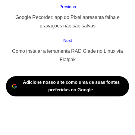
Navegação
Previous
de
Previous
Google Recorder: app do Pixel apresenta falha e
Post
post:
gravações não são salvas
Next
Next
Como instalar a ferramenta RAD Glade no Linux via
post:
Flatpak
Adicione nosso site como uma de suas fontes
preferidas no Google.