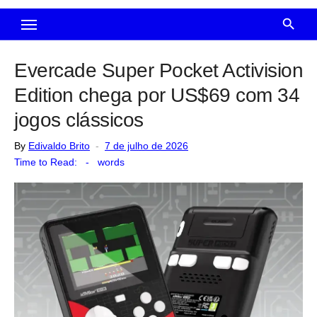
Evercade Super Pocket Activision
Edition chega por US$69 com 34
jogos clássicos
Posted
By
Edivaldo Brito
7 de julho de 2026
on
Time to Read:
-
words