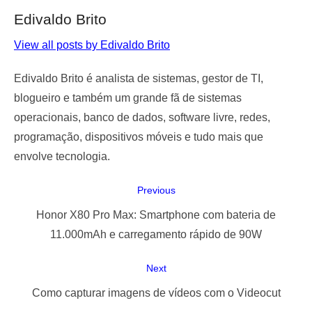
Edivaldo Brito
View all posts by Edivaldo Brito
Edivaldo Brito é analista de sistemas, gestor de TI,
blogueiro e também um grande fã de sistemas
operacionais, banco de dados, software livre, redes,
programação, dispositivos móveis e tudo mais que
envolve tecnologia.
Navegação
Previous
de
Previous
Honor X80 Pro Max: Smartphone com bateria de
Post
post:
11.000mAh e carregamento rápido de 90W
Next
Next
Como capturar imagens de vídeos com o Videocut
post: