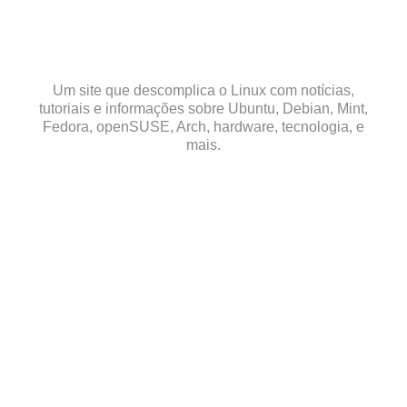
Skip
to
content
Um site que descomplica o Linux com notícias,
tutoriais e informações sobre Ubuntu, Debian, Mint,
Fedora, openSUSE, Arch, hardware, tecnologia, e
mais.