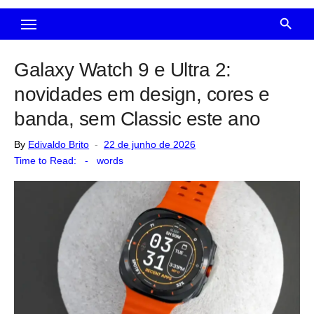
Galaxy Watch 9 e Ultra 2:
novidades em design, cores e
banda, sem Classic este ano
Posted
By
Edivaldo Brito
22 de junho de 2026
on
Time to Read:
-
words