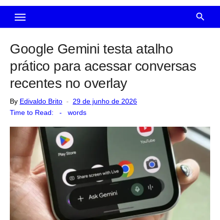
Google Gemini testa atalho
prático para acessar conversas
recentes no overlay
Posted
By
Edivaldo Brito
29 de junho de 2026
on
Time to Read:
-
words