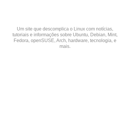
Skip
to
content
Um site que descomplica o Linux com notícias,
tutoriais e informações sobre Ubuntu, Debian, Mint,
Fedora, openSUSE, Arch, hardware, tecnologia, e
mais.