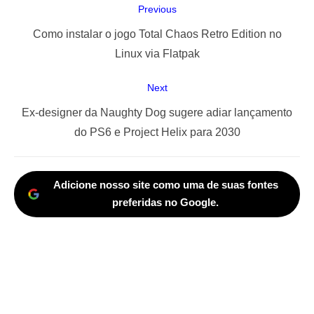
Navegação
Previous
de
Previous
Como instalar o jogo Total Chaos Retro Edition no
Post
post:
Linux via Flatpak
Next
Next
Ex-designer da Naughty Dog sugere adiar lançamento
post:
do PS6 e Project Helix para 2030
Adicione nosso site como uma de suas fontes
preferidas no Google.