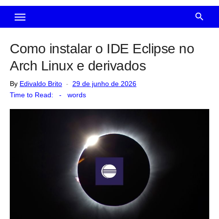
Como instalar o IDE Eclipse no
Arch Linux e derivados
Posted
By
Edivaldo Brito
29 de junho de 2026
on
Time to Read:
-
words