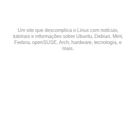
Skip
to
content
Um site que descomplica o Linux com notícias,
tutoriais e informações sobre Ubuntu, Debian, Mint,
Fedora, openSUSE, Arch, hardware, tecnologia, e
mais.