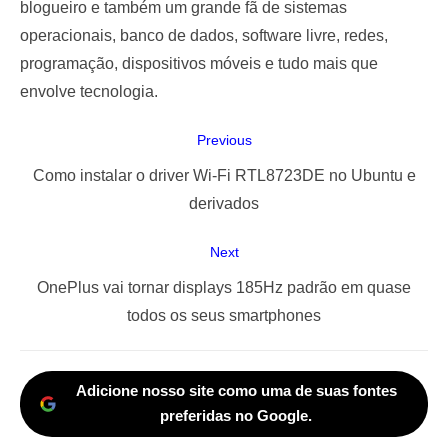
blogueiro e também um grande fã de sistemas
operacionais, banco de dados, software livre, redes,
programação, dispositivos móveis e tudo mais que
envolve tecnologia.
Navegação
Previous
de
Previous
Como instalar o driver Wi-Fi RTL8723DE no Ubuntu e
Post
post:
derivados
Next
Next
OnePlus vai tornar displays 185Hz padrão em quase
post:
todos os seus smartphones
Adicione nosso site como uma de suas fontes
preferidas no Google.