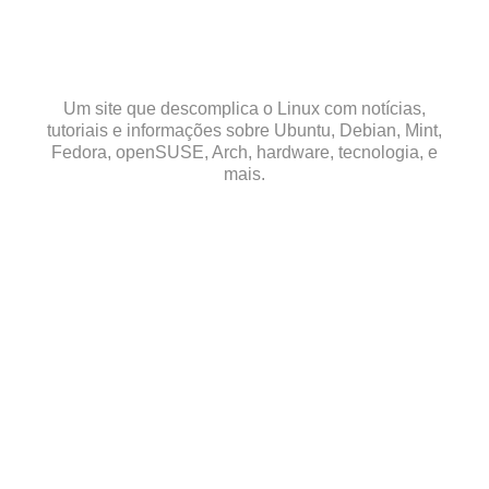
Skip
to
content
Um site que descomplica o Linux com notícias,
tutoriais e informações sobre Ubuntu, Debian, Mint,
Fedora, openSUSE, Arch, hardware, tecnologia, e
mais.