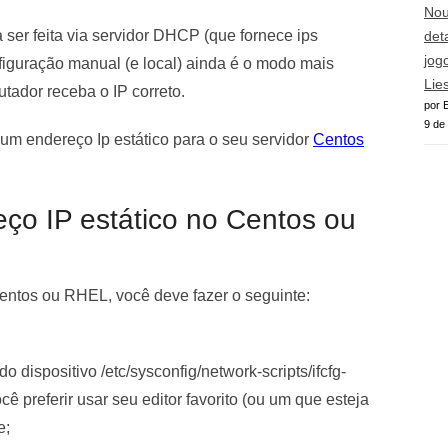
Nou
 ser feita via servidor DHCP (que fornece ips
det
jog
figuração manual (e local) ainda é o modo mais
Lie
tador receba o IP correto.
por E
9 de
r um endereço Ip estático para o seu servidor
Centos
ço IP estático no Centos ou
Centos ou RHEL, você deve fazer o seguinte:
o dispositivo /etc/sysconfig/network-scripts/ifcfg-
 preferir usar seu editor favorito (ou um que esteja
e;