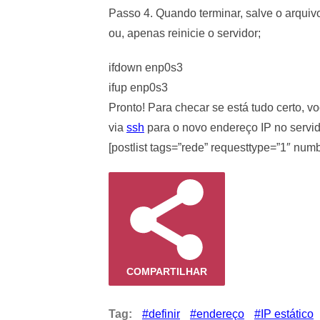
Passo 4. Quando terminar, salve o arquiv
ou, apenas reinicie o servidor;
ifdown enp0s3
ifup enp0s3
Pronto! Para checar se está tudo certo, vo
via
ssh
para o novo endereço IP no servid
[postlist tags=”rede” requesttype=”1″ num
COMPARTILHAR
Tag:
definir
endereço
IP estático