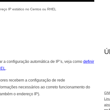
reço IP estático no Centos ou RHEL
Ú
ar a configuração automática de IP’s, veja como
definir
EL
.
ores recebem a configuração de rede
nformações necessários ao correto funcionamento do
GNU
também o endereço IP).
Lin
ain
por E