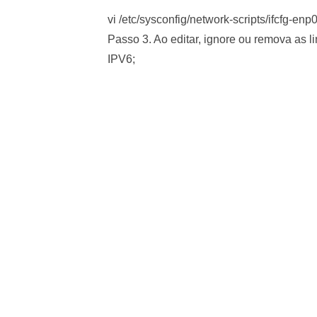
vi /etc/sysconfig/network-scripts/ifcfg-enp
Passo 3. Ao editar, ignore ou remova as l
IPV6;