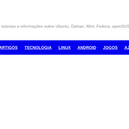
, tutoriais e informações sobre Ubuntu, Debian, Mint, Fedora, openSU
ARTIGOS
TECNOLOGIA
LINUX
ANDROID
JOGOS
A