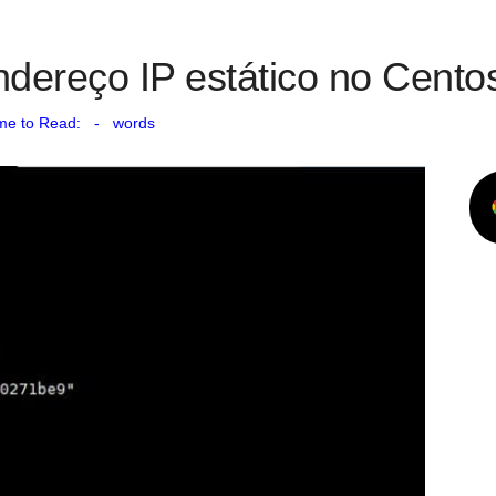
ndereço IP estático no Cent
me to Read:
-
words