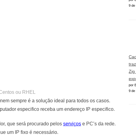
9 de
Cac
tra
Zig
exp
por E
9 de
o Centos ou RHEL
nem sempre é a solução ideal para todos os casos.
putador especifico receba um endereço IP especifico.
dor, que será procurado pelos
serviços
e PC’s da rede.
e um IP fixo é necessário.