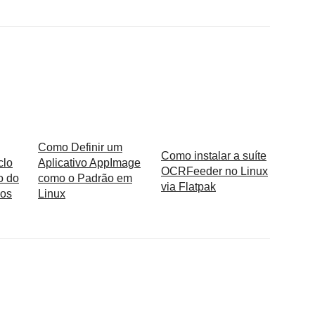
Como Definir um
Como instalar a suíte
clo
Aplicativo AppImage
OCRFeeder no Linux
o do
como o Padrão em
via Flatpak
os
Linux