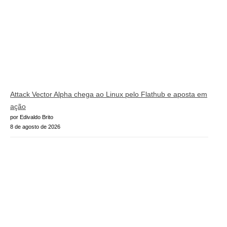
Attack Vector Alpha chega ao Linux pelo Flathub e aposta em
ação
por Edivaldo Brito
8 de agosto de 2026