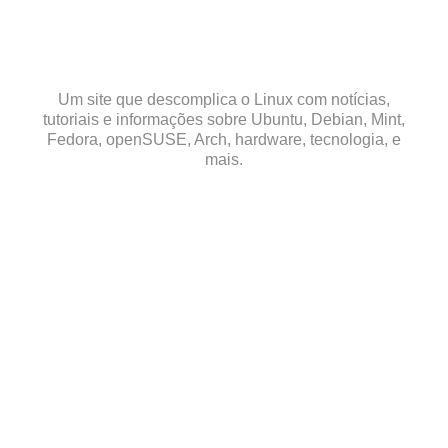
Skip
to
content
Um site que descomplica o Linux com notícias,
tutoriais e informações sobre Ubuntu, Debian, Mint,
Fedora, openSUSE, Arch, hardware, tecnologia, e
mais.