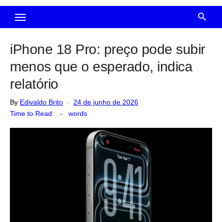
iPhone 18 Pro: preço pode subir
menos que o esperado, indica
relatório
Posted
By
Edivaldo Brito
24 de junho de 2026
on
Time to Read:
-
words