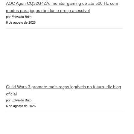
AOC Agon CQ32G4ZA: monitor gaming de até 500 Hz com
modos para jogos rápidos e preço acessível
por Edivaldo Brito
6 de agosto de 2026
Guild Wars 3 promete mais raças jogáveis no futuro, diz blog
oficial
por Edivaldo Brito
6 de agosto de 2026