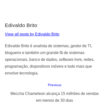
Edivaldo Brito
View all posts by Edivaldo Brito
Edivaldo Brito é analista de sistemas, gestor de TI,
blogueiro e também um grande fã de sistemas
operacionais, banco de dados, software livre, redes,
programação, dispositivos móveis e tudo mais que
envolve tecnologia.
Navegação
Previous
de
Previous
Meccha Chameleon alcança 15 milhões de vendas
Post
post:
em menos de 30 dias