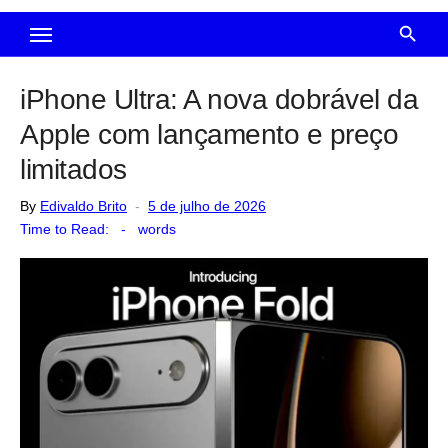
iPhone Ultra: A nova dobrável da
Apple com lançamento e preço
limitados
Posted
By
Edivaldo Brito
5 de julho de 2026
on
Time to Read:
-
words