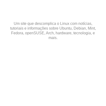
Skip
to
content
Um site que descomplica o Linux com notícias,
tutoriais e informações sobre Ubuntu, Debian, Mint,
Fedora, openSUSE, Arch, hardware, tecnologia, e
mais.