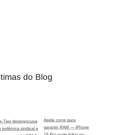
ltimas do Blog
Apple corre para
e-Two despreocupa
garantir RAM — iPhone
 polêmica sindical e
18 Pro pode faltar no