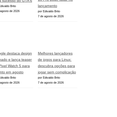
a sucesso do GTA 6
lançamento
divaldo Brito
 agosto de 2026
por Edivaldo Brito
7 de agosto de 2026
gle destaca design
Melhores lançadores
inado e lança teaser
de jogos para Linux:
Pixel Watch 5 para
descubra opções para
nto em agosto
jogar sem complicação
divaldo Brito
por Edivaldo Brito
 agosto de 2026
7 de agosto de 2026