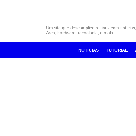
Skip
to
content
Um site que descomplica o Linux com notícias
Arch, hardware, tecnologia, e mais.
NOTÍCIAS
TUTORIAL