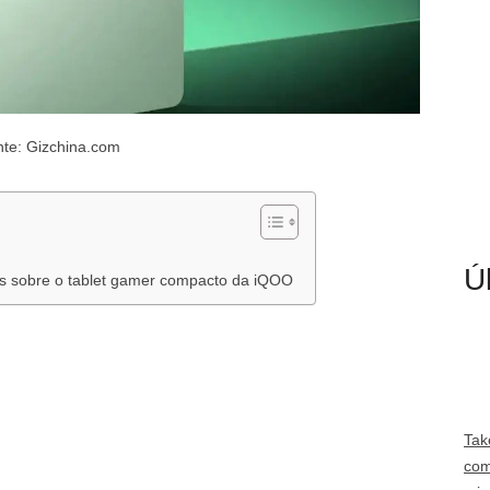
te: Gizchina.com
Ú
s sobre o tablet gamer compacto da iQOO
Tak
com