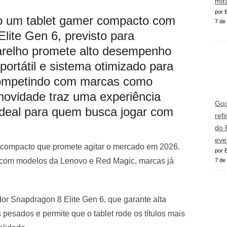
mir
por E
o um tablet gamer compacto com
7 de
lite Gen 6, previsto para
relho promete alto desempenho
portátil e sistema otimizado para
competindo com marcas como
ovidade traz uma experiência
Goo
ideal para quem busca jogar com
ref
do 
eve
compacto que promete agitar o mercado em 2026.
por E
te com modelos da Lenovo e Red Magic, marcas já
7 de
r Snapdragon 8 Elite Gen 6, que garante alta
 pesados e permite que o tablet rode os títulos mais