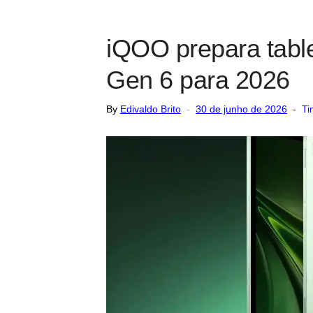
iQOO prepara tabl
Gen 6 para 2026
Posted
By
Edivaldo Brito
30 de junho de 2026
Ti
on