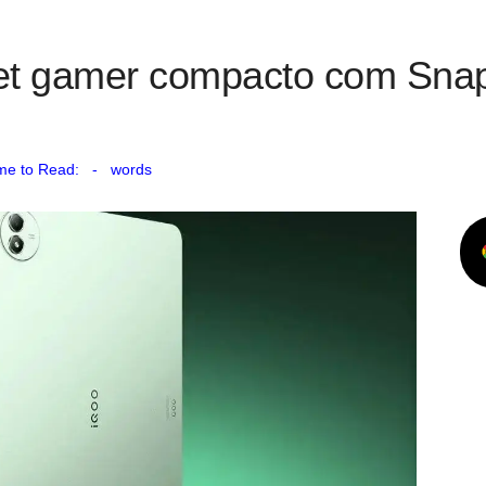
et gamer compacto com Snap
me to Read:
-
words