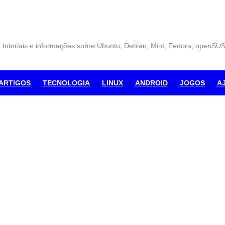
, tutoriais e informações sobre Ubuntu, Debian, Mint, Fedora, openSU
ARTIGOS
TECNOLOGIA
LINUX
ANDROID
JOGOS
A