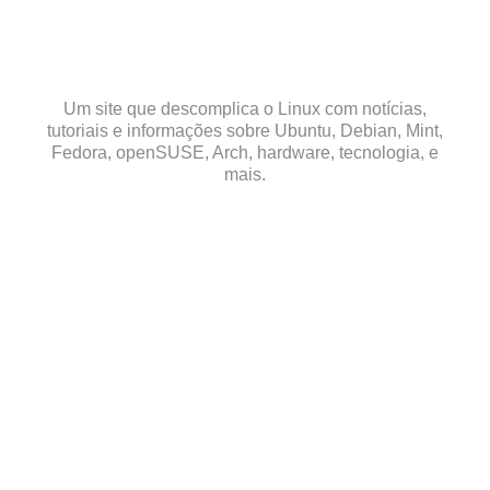
Skip
to
content
Um site que descomplica o Linux com notícias,
tutoriais e informações sobre Ubuntu, Debian, Mint,
Fedora, openSUSE, Arch, hardware, tecnologia, e
mais.