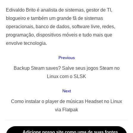
Edivaldo Brito é analista de sistemas, gestor de TI,
blogueiro e também um grande fã de sistemas
operacionais, banco de dados, software livre, redes,
programação, dispositivos móveis e tudo mais que
envolve tecnologia.
Navegação
Previous
de
Previous
Backup Steam saves? Salve seus jogos Steam no
Post
post:
Linux com o SLSK
Next
Next
Como instalar o player de músicas Headset no Linux
post:
via Flatpak
Adicione nosso site como uma de suas fontes