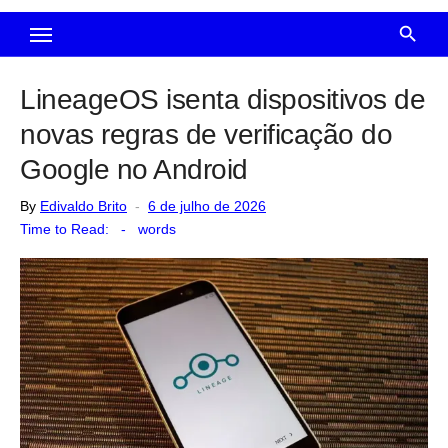
LineageOS isenta dispositivos de
novas regras de verificação do
Google no Android
Posted
By
Edivaldo Brito
6 de julho de 2026
on
Time to Read:
-
words