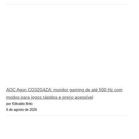
AOC Agon CQ32G4ZA: monitor gaming de até 500 Hz com
modos para jogos rápidos e preço acessível
por Edivaldo Brito
6 de agosto de 2026