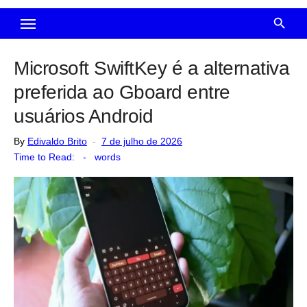
Microsoft SwiftKey é a alternativa
preferida ao Gboard entre
usuários Android
Posted
By
Edivaldo Brito
7 de julho de 2026
on
Time to Read:
-
words