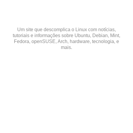
Skip
to
content
Um site que descomplica o Linux com notícias,
tutoriais e informações sobre Ubuntu, Debian, Mint,
Fedora, openSUSE, Arch, hardware, tecnologia, e
mais.