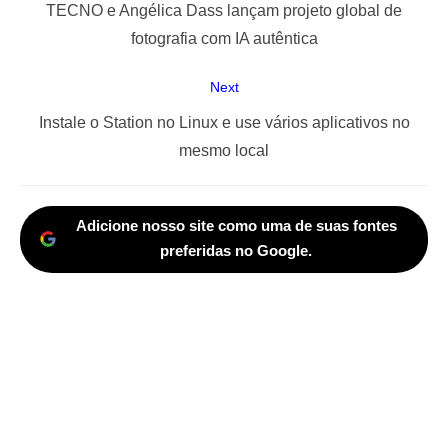
de
Previous
TECNO e Angélica Dass lançam projeto global de
Post
post:
fotografia com IA autêntica
Next
Next
Instale o Station no Linux e use vários aplicativos no
post:
mesmo local
Adicione nosso site como uma de suas fontes
preferidas no Google.