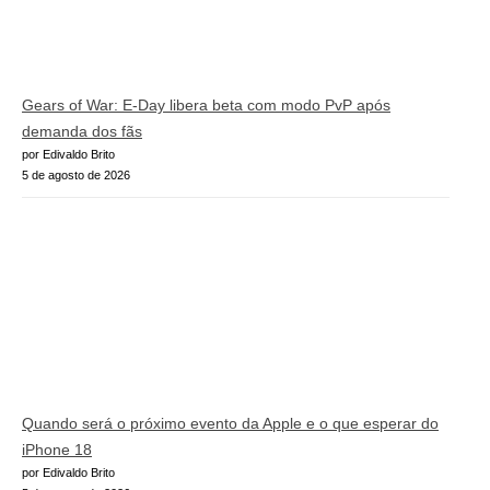
Gears of War: E-Day libera beta com modo PvP após
demanda dos fãs
por Edivaldo Brito
5 de agosto de 2026
Quando será o próximo evento da Apple e o que esperar do
iPhone 18
por Edivaldo Brito