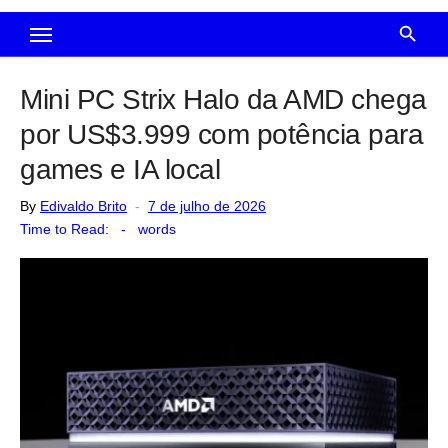
Mini PC Strix Halo da AMD chega
por US$3.999 com potência para
games e IA local
Posted
By
Edivaldo Brito
7 de julho de 2026
on
Time to Read:
-
words