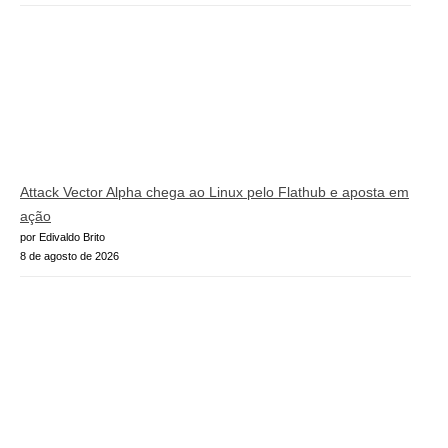
Attack Vector Alpha chega ao Linux pelo Flathub e aposta em
ação
por Edivaldo Brito
8 de agosto de 2026