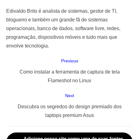
Edivaldo Brito é analista de sistemas, gestor de TI,
blogueiro e também um grande fã de sistemas
operacionais, banco de dados, software livre, redes,
programação, dispositivos móveis e tudo mais que
envolve tecnologia.
Navegação
Previous
de
Previous
Como instalar a ferramenta de captura de tela
Post
post:
Flameshot no Linux
Next
Next
Descubra os segredos do design premiado dos
post:
laptops premium Asus
Adicione nosso site como uma de suas fontes