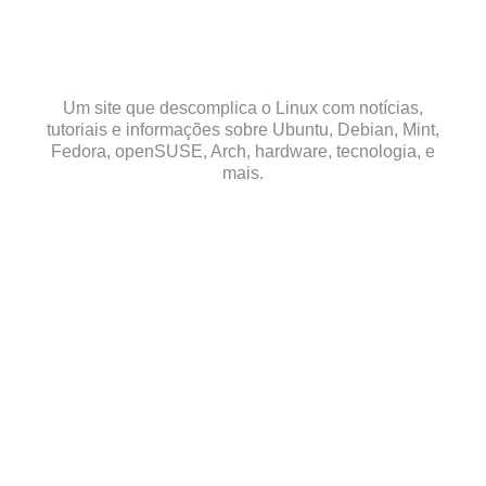
Skip
to
content
Um site que descomplica o Linux com notícias,
tutoriais e informações sobre Ubuntu, Debian, Mint,
Fedora, openSUSE, Arch, hardware, tecnologia, e
mais.