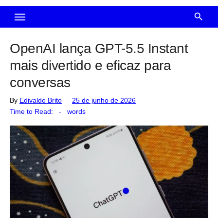
OpenAI lança GPT-5.5 Instant
mais divertido e eficaz para
conversas
Posted
By
Edivaldo Brito
25 de junho de 2026
on
Time to Read:
-
words