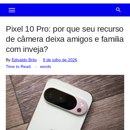
Pixel 10 Pro: por que seu recurso
de câmera deixa amigos e familia
com inveja?
Posted
By
Edivaldo Brito
8 de julho de 2026
on
Time to Read:
-
words