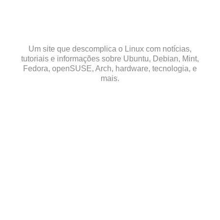
Skip
to
content
Um site que descomplica o Linux com notícias,
tutoriais e informações sobre Ubuntu, Debian, Mint,
Fedora, openSUSE, Arch, hardware, tecnologia, e
mais.