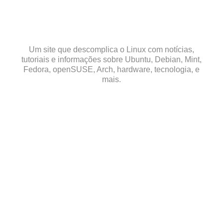
Skip
to
content
Um site que descomplica o Linux com notícias,
tutoriais e informações sobre Ubuntu, Debian, Mint,
Fedora, openSUSE, Arch, hardware, tecnologia, e
mais.