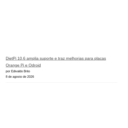
DietPi 10.6 amplia suporte e traz melhorias para placas
Orange Pi e Odroid
por Edivaldo Brito
8 de agosto de 2026