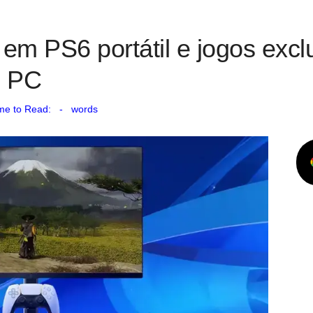
 em PS6 portátil e jogos excl
e PC
me to Read:
-
words