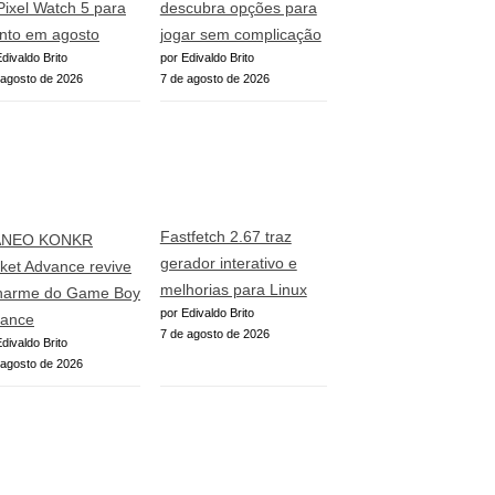
Pixel Watch 5 para
descubra opções para
nto em agosto
jogar sem complicação
divaldo Brito
por Edivaldo Brito
 agosto de 2026
7 de agosto de 2026
Fastfetch 2.67 traz
ANEO KONKR
gerador interativo e
ket Advance revive
melhorias para Linux
harme do Game Boy
por Edivaldo Brito
ance
7 de agosto de 2026
divaldo Brito
 agosto de 2026