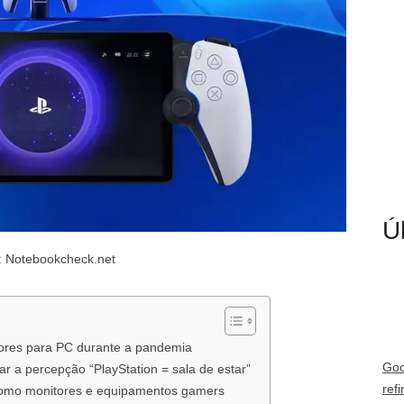
Ú
: Notebookcheck.net
dores para PC durante a pandemia
Goo
r a percepção “PlayStation = sala de estar”
ref
omo monitores e equipamentos gamers