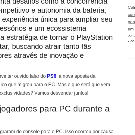
enta desafios como a concorrência
Cal
mpetitivo e autonomia da bateria,
cor
 experiência única para ampliar seu
par
cessórios e um ecossistema
em 
 estratégia de tornar o PlayStation
por E
7 de
tar, buscando atrair tanto fãs
ores através de inovação e
eve ter ouvido falar do
PS6
, a nova aposta da
lico que migrou para o PC. Mas o que será que vem
e exclusividades? Vamos desvendar juntos!
 jogadores para PC durante a
graram do console para o PC. Isso ocorreu por causa