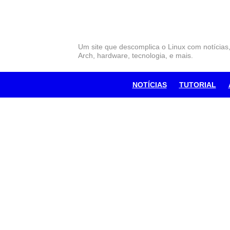
Skip
to
content
Um site que descomplica o Linux com notícias
Arch, hardware, tecnologia, e mais.
NOTÍCIAS
TUTORIAL