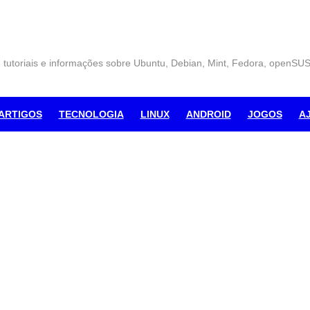
, tutoriais e informações sobre Ubuntu, Debian, Mint, Fedora, openSU
ARTIGOS
TECNOLOGIA
LINUX
ANDROID
JOGOS
A