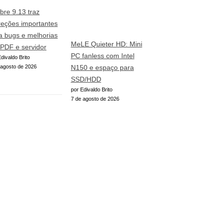
ibre 9.13 traz
reções importantes
a bugs e melhorias
MeLE Quieter HD: Mini
PDF e servidor
PC fanless com Intel
divaldo Brito
 agosto de 2026
N150 e espaço para
SSD/HDD
por Edivaldo Brito
7 de agosto de 2026