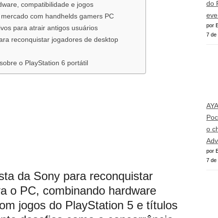
do 
rdware, compatibilidade e jogos
eve
um mercado com handhelds gamers PC
por E
vos para atrair antigos usuários
7 de
para reconquistar jogadores de desktop
obre o PlayStation 6 portátil
AY
Poc
o c
Adv
por E
7 de
sta da Sony para reconquistar
ra o PC, combinando hardware
om jogos do PlayStation 5 e títulos