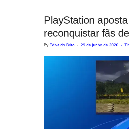
PlayStation aposta
reconquistar fãs d
Posted
By
Edivaldo Brito
29 de junho de 2026
Ti
on