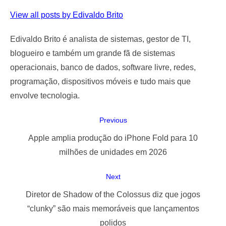
View all posts by Edivaldo Brito
Edivaldo Brito é analista de sistemas, gestor de TI,
blogueiro e também um grande fã de sistemas
operacionais, banco de dados, software livre, redes,
programação, dispositivos móveis e tudo mais que
envolve tecnologia.
Navegação
Previous
de
Previous
Apple amplia produção do iPhone Fold para 10
Post
post:
milhões de unidades em 2026
Next
Next
Diretor de Shadow of the Colossus diz que jogos
post:
“clunky” são mais memoráveis que lançamentos
polidos