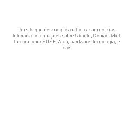
Skip
to
content
Um site que descomplica o Linux com notícias,
tutoriais e informações sobre Ubuntu, Debian, Mint,
Fedora, openSUSE, Arch, hardware, tecnologia, e
mais.