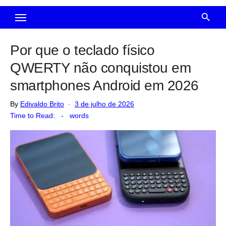
Por que o teclado físico
QWERTY não conquistou em
smartphones Android em 2026
Posted
By
Edivaldo Brito
3 de julho de 2026
on
Time to Read:
-
words