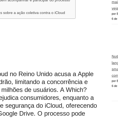
em acompanhar e participar do processo
mai
vej
 sobre a ação coletiva contra o iCloud
por E
6 de
Not
lan
sma
loud no Reino Unido acusa a Apple
com
rão, limitando a concorrência e
por E
6 de
 milhões de usuários. A Which?
rejudica consumidores, enquanto a
 e segurança do iCloud, oferecendo
Google Drive. O processo pode