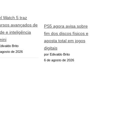
el Watch 5 traz
ursos avançados de
PS5 agora avisa sobre
de e inteligência
fim dos discos físicos e
ini
aposta total em jogos
divaldo Brito
digitais
 agosto de 2026
por Edivaldo Brito
6 de agosto de 2026