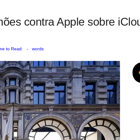
hões contra Apple sobre iCl
me to Read:
-
words