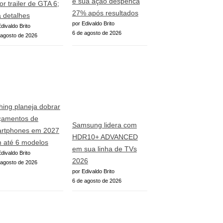
e sua ação despenca
or trailer de GTA 6;
27% após resultados
a detalhes
por Edivaldo Brito
divaldo Brito
6 de agosto de 2026
 agosto de 2026
hing planeja dobrar
çamentos de
Samsung lidera com
rtphones em 2027
HDR10+ ADVANCED
 até 6 modelos
em sua linha de TVs
divaldo Brito
2026
 agosto de 2026
por Edivaldo Brito
6 de agosto de 2026