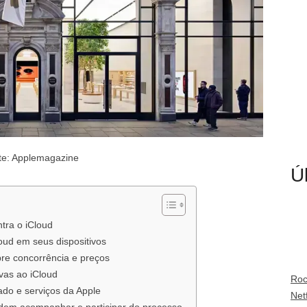
te: Applemagazine
Ú
tra o iCloud
oud em seus dispositivos
re concorrência e preços
ivas ao iCloud
Roc
do e serviços da Apple
Netf