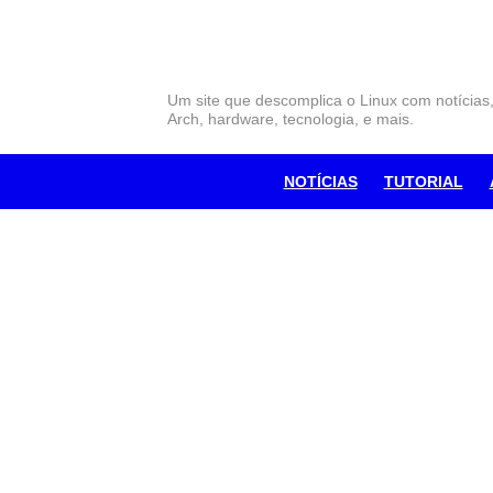
Skip
to
content
Um site que descomplica o Linux com notícias
Arch, hardware, tecnologia, e mais.
NOTÍCIAS
TUTORIAL