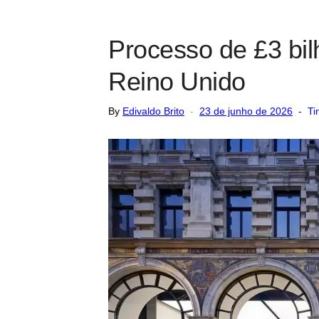
Processo de £3 bil
Reino Unido
Posted
By
Edivaldo Brito
23 de junho de 2026
Ti
on