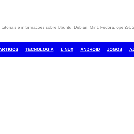
, tutoriais e informações sobre Ubuntu, Debian, Mint, Fedora, openSU
ARTIGOS
TECNOLOGIA
LINUX
ANDROID
JOGOS
A