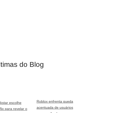
ltimas do Blog
Roblox enfrenta queda
kstar escolhe
acentuada de usuários
lix para revelar o