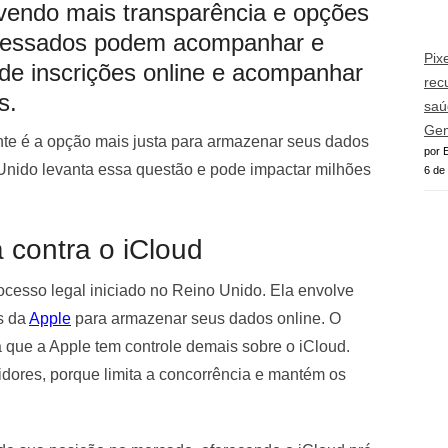
vendo mais transparência e opções
eressados podem acompanhar e
Pix
 de inscrições online e acompanhar
rec
s.
saú
Gem
te é a opção mais justa para armazenar seus dados
por E
nido levanta essa questão e pode impactar milhões
6 de
 contra o iCloud
cesso legal iniciado no Reino Unido. Ela envolve
s da
Apple
para armazenar seus dados online. O
 que a Apple tem controle demais sobre o iCloud.
dores, porque limita a concorrência e mantém os