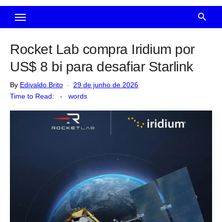
Rocket Lab compra Iridium por
US$ 8 bi para desafiar Starlink
Posted
By
Edivaldo Brito
29 de junho de 2026
on
Time to Read:
-
words