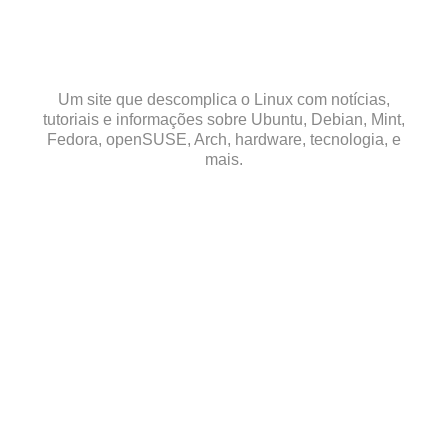
Skip
to
content
Um site que descomplica o Linux com notícias,
tutoriais e informações sobre Ubuntu, Debian, Mint,
Fedora, openSUSE, Arch, hardware, tecnologia, e
mais.