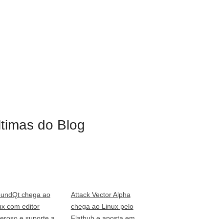
ltimas do Blog
undQt chega ao
Attack Vector Alpha
ux com editor
chega ao Linux pelo
eroso e suporte a
Flathub e aposta em