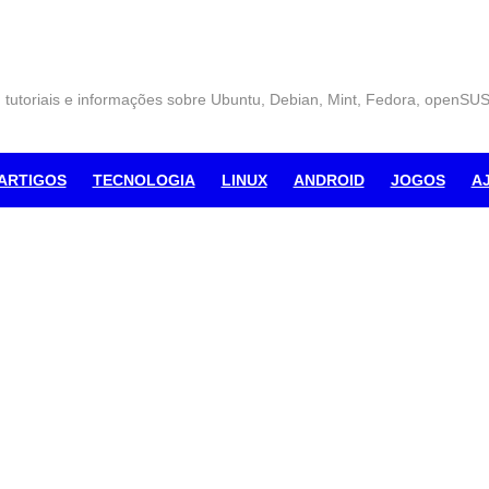
, tutoriais e informações sobre Ubuntu, Debian, Mint, Fedora, openSU
ARTIGOS
TECNOLOGIA
LINUX
ANDROID
JOGOS
A