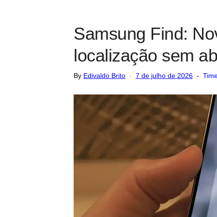
Samsung Find: Nov
localização sem ab
Posted
By
Edivaldo Brito
7 de julho de 2026
Time
on