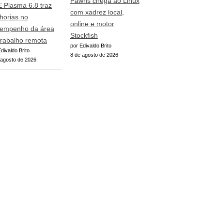
Pawns chega ao Linux
 Plasma 6.8 traz
com xadrez local,
horias no
online e motor
empenho da área
Stockfish
trabalho remota
por Edivaldo Brito
divaldo Brito
8 de agosto de 2026
 agosto de 2026