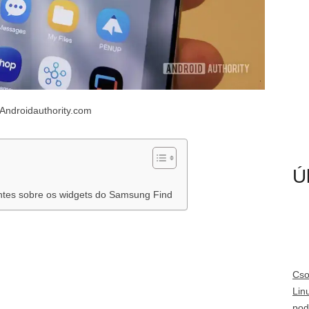
 Androidauthority.com
Ú
ntes sobre os widgets do Samsung Find
Cso
Lin
pod