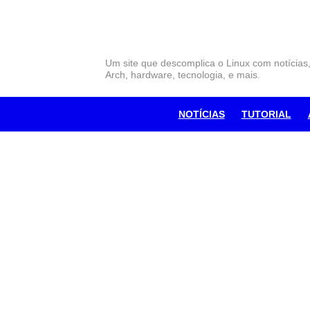
Skip
to
content
Um site que descomplica o Linux com notícias
Arch, hardware, tecnologia, e mais.
NOTÍCIAS
TUTORIAL