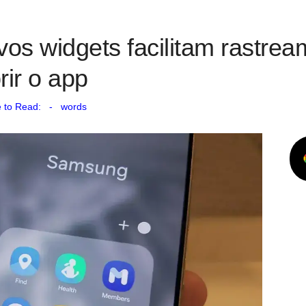
os widgets facilitam rastrea
rir o app
 to Read:
-
words