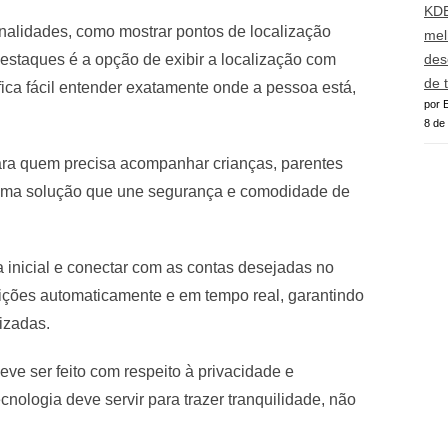
KDE
nalidades, como mostrar pontos de localização
mel
estaques é a opção de exibir a localização com
des
de 
fica fácil entender exatamente onde a pessoa está,
por E
8 de
ara quem precisa acompanhar crianças, parentes
uma solução que une segurança e comodidade de
la inicial e conectar com as contas desejadas no
ições automaticamente e em tempo real, garantindo
izadas.
ve ser feito com respeito à privacidade e
cnologia deve servir para trazer tranquilidade, não