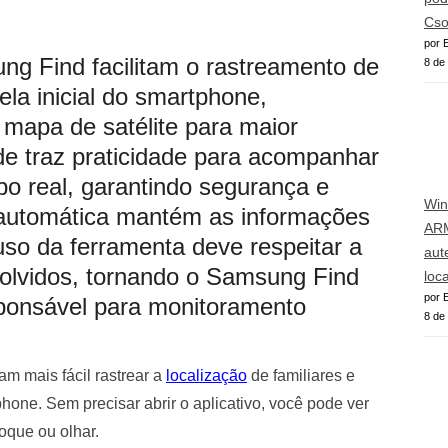
Cso
por E
g Find facilitam o rastreamento de
8 de
ela inicial do smartphone,
 mapa de satélite para maior
de traz praticidade para acompanhar
po real, garantindo segurança e
Win
 automática mantém as informações
AR
uso da ferramenta deve respeitar a
aut
volvidos, tornando o Samsung Find
loca
por E
sponsável para monitoramento
8 de
am mais fácil rastrear a
localização
de familiares e
phone. Sem precisar abrir o aplicativo, você pode ver
oque ou olhar.