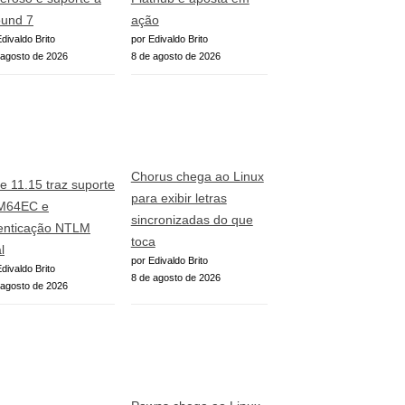
und 7
ação
divaldo Brito
por Edivaldo Brito
 agosto de 2026
8 de agosto de 2026
Chorus chega ao Linux
e 11.15 traz suporte
para exibir letras
M64EC e
sincronizadas do que
enticação NTLM
toca
l
por Edivaldo Brito
divaldo Brito
8 de agosto de 2026
 agosto de 2026