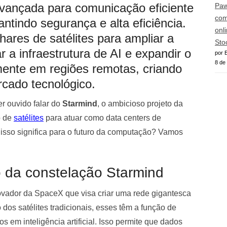
vançada para comunicação eficiente
Paw
com
ntindo segurança e alta eficiência.
onl
hares de satélites para ampliar a
Sto
 a infraestrutura de AI e expandir o
por E
8 de
mente em regiões remotas, criando
cado tecnológico.
r ouvido falar do
Starmind
, o ambicioso projeto da
o de
satélites
para atuar como data centers de
ue isso significa para o futuro da computação? Vamos
o da constelação Starmind
ovador da SpaceX que visa criar uma rede gigantesca
o dos satélites tradicionais, esses têm a função de
s em inteligência artificial. Isso permite que dados