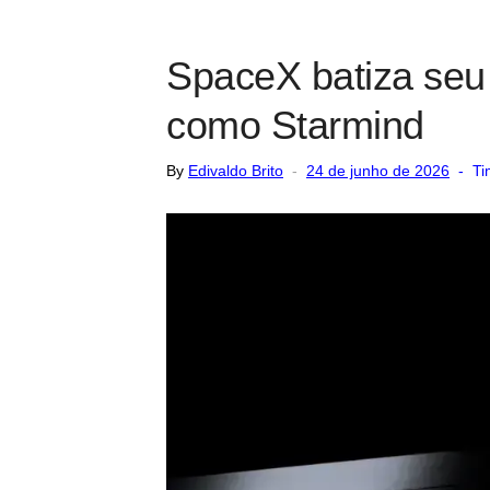
SpaceX batiza seu p
como Starmind
Posted
By
Edivaldo Brito
24 de junho de 2026
Ti
on