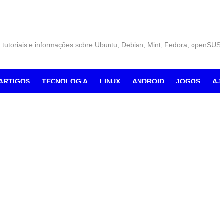
, tutoriais e informações sobre Ubuntu, Debian, Mint, Fedora, openSU
ARTIGOS
TECNOLOGIA
LINUX
ANDROID
JOGOS
A