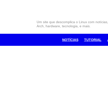
Skip
to
content
Um site que descomplica o Linux com notícias
Arch, hardware, tecnologia, e mais.
NOTÍCIAS
TUTORIAL