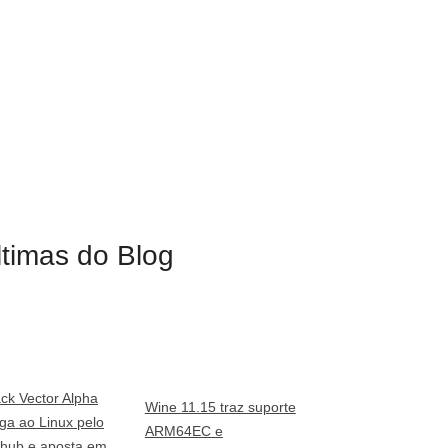
ltimas do Blog
ack Vector Alpha
Wine 11.15 traz suporte
ga ao Linux pelo
ARM64EC e
thub e aposta em