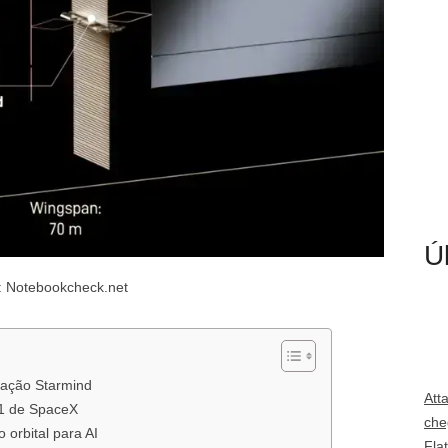
Ú
: Notebookcheck.net
elação Starmind
Att
I1 de SpaceX
che
orbital para AI
Fla