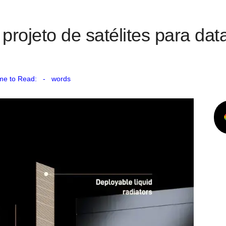
rojeto de satélites para dat
me to Read:
-
words