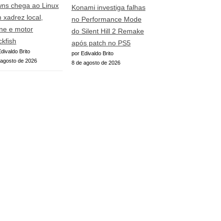
ns chega ao Linux
Konami investiga falhas
 xadrez local,
no Performance Mode
ine e motor
do Silent Hill 2 Remake
ckfish
após patch no PS5
divaldo Brito
por Edivaldo Brito
 agosto de 2026
8 de agosto de 2026