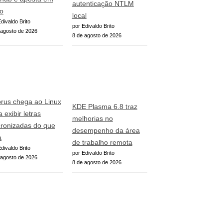
autenticação NTLM
o
local
divaldo Brito
por Edivaldo Brito
 agosto de 2026
8 de agosto de 2026
rus chega ao Linux
KDE Plasma 6.8 traz
 exibir letras
melhorias no
cronizadas do que
desempenho da área
a
de trabalho remota
divaldo Brito
por Edivaldo Brito
 agosto de 2026
8 de agosto de 2026