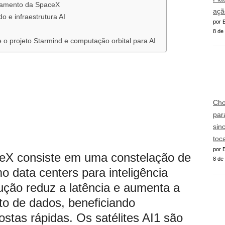
nçamento da SpaceX
açã
o e infraestrutura AI
por E
8 de
 o projeto Starmind e computação orbital para AI
Cho
para
sin
toc
por E
ceX consiste em uma constelação de
8 de
o data centers para inteligência
olução reduz a latência e aumenta a
o de dados, beneficiando
stas rápidas. Os satélites AI1 são