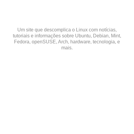
Skip
to
content
Um site que descomplica o Linux com notícias,
tutoriais e informações sobre Ubuntu, Debian, Mint,
Fedora, openSUSE, Arch, hardware, tecnologia, e
mais.