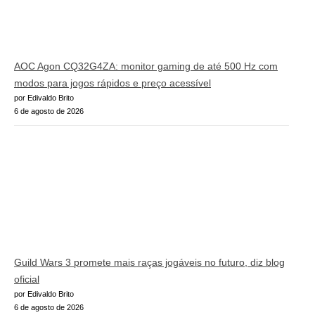
AOC Agon CQ32G4ZA: monitor gaming de até 500 Hz com
modos para jogos rápidos e preço acessível
por Edivaldo Brito
6 de agosto de 2026
Guild Wars 3 promete mais raças jogáveis no futuro, diz blog
oficial
por Edivaldo Brito
6 de agosto de 2026