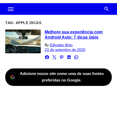
TAG:
APPLE DICAS
Melhore sua experiência com
Android Auto: 7 dicas úteis
Posted
By
Edivaldo Brito
on
23 de setembro de 2025
Adicione nosso site como uma de suas fontes
preferidas no Google.