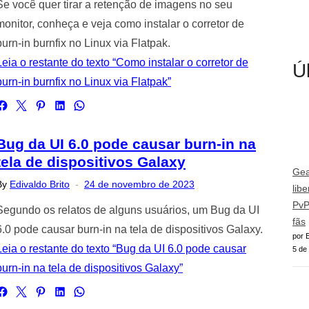
Se você quer tirar a retenção de imagens no seu
monitor, conheça e veja como instalar o corretor de
burn-in burnfix no Linux via Flatpak.
Leia o restante do texto “Como instalar o corretor de
Ú
burn-in burnfix no Linux via Flatpak”
Bug da UI 6.0 pode causar burn-in na
tela de dispositivos Galaxy
Gea
Posted
By
Edivaldo Brito
24 de novembro de 2023
lib
on
PvP
Segundo os relatos de alguns usuários, um Bug da UI
fãs
6.0 pode causar burn-in na tela de dispositivos Galaxy.
por E
Leia o restante do texto “Bug da UI 6.0 pode causar
5 de
burn-in na tela de dispositivos Galaxy”