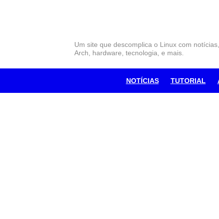
Skip
to
content
Um site que descomplica o Linux com notícias
Arch, hardware, tecnologia, e mais.
NOTÍCIAS
TUTORIAL