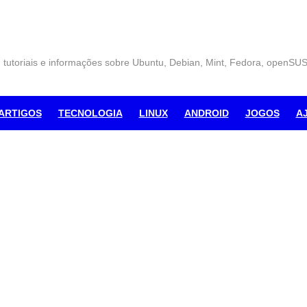
, tutoriais e informações sobre Ubuntu, Debian, Mint, Fedora, openSU
ARTIGOS
TECNOLOGIA
LINUX
ANDROID
JOGOS
A