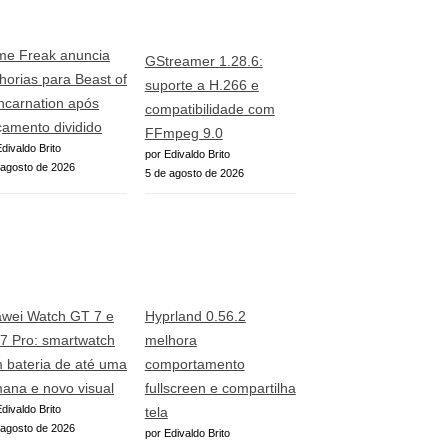
e Freak anuncia
GStreamer 1.28.6:
horias para Beast of
suporte a H.266 e
ncarnation após
compatibilidade com
çamento dividido
FFmpeg 9.0
divaldo Brito
por Edivaldo Brito
 agosto de 2026
5 de agosto de 2026
wei Watch GT 7 e
Hyprland 0.56.2
7 Pro: smartwatch
melhora
 bateria de até uma
comportamento
ana e novo visual
fullscreen e compartilha
divaldo Brito
tela
 agosto de 2026
por Edivaldo Brito