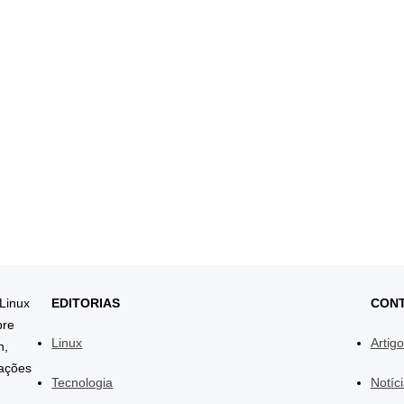
 Linux
EDITORIAS
CON
bre
Linux
Artig
h,
mações
Tecnologia
Notíc