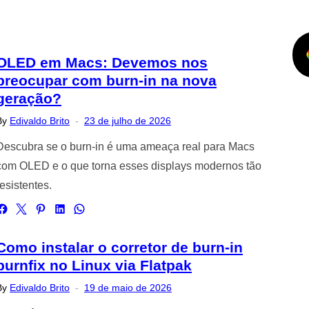
OLED em Macs: Devemos nos
preocupar com burn-in na nova
geração?
Posted
By
Edivaldo Brito
23 de julho de 2026
on
Descubra se o burn-in é uma ameaça real para Macs
com OLED e o que torna esses displays modernos tão
resistentes.
Como instalar o corretor de burn-in
burnfix no Linux via Flatpak
Posted
By
Edivaldo Brito
19 de maio de 2026
on