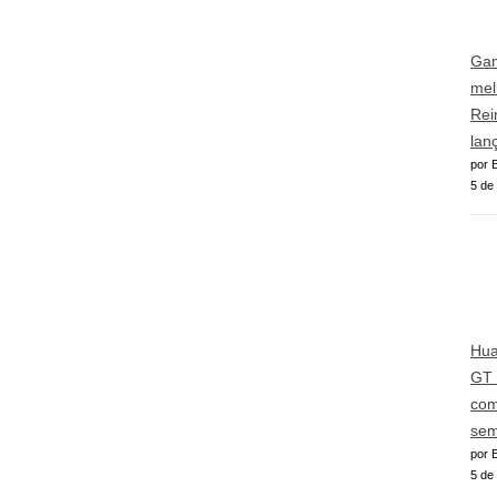
Gam
mel
Rei
lan
por E
5 de
Hua
GT 
com
sem
por E
5 de