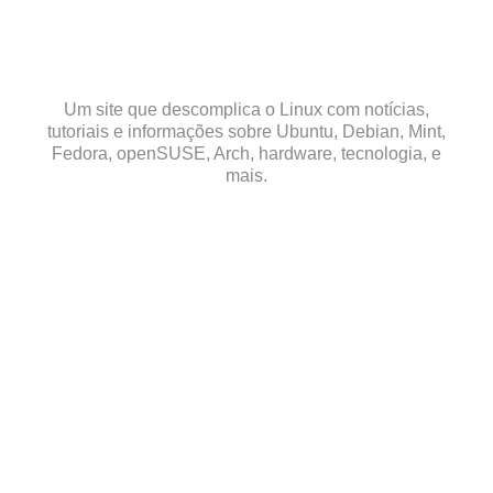
Skip
to
content
Um site que descomplica o Linux com notícias,
tutoriais e informações sobre Ubuntu, Debian, Mint,
Fedora, openSUSE, Arch, hardware, tecnologia, e
mais.