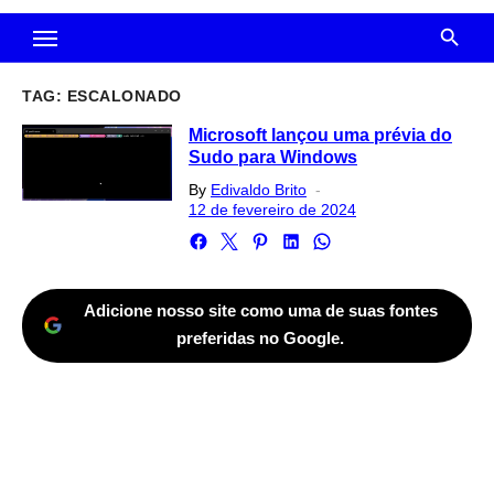
TAG:
ESCALONADO
Microsoft lançou uma prévia do
Sudo para Windows
Posted
By
Edivaldo Brito
on
12 de fevereiro de 2024
Adicione nosso site como uma de suas fontes
preferidas no Google.