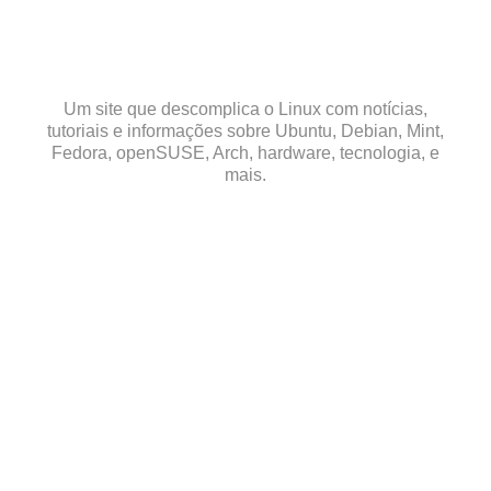
Skip
to
content
Um site que descomplica o Linux com notícias,
tutoriais e informações sobre Ubuntu, Debian, Mint,
Fedora, openSUSE, Arch, hardware, tecnologia, e
mais.